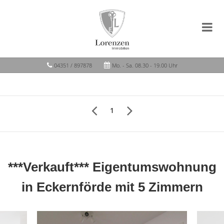
04351 / 897878
Mo. - Sa. 08.30 - 19.00 Uhr
1
***Verkauft*** Eigentumswohnung
in Eckernförde mit 5 Zimmern