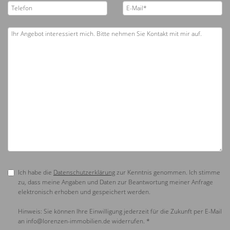
Ich habe die
Datenschutzerklärung
zur Kenntnis genommen. Ich stimme
zu, dass meine Angaben und Daten zur Beantwortung meiner Anfrage
elektronisch erhoben und gespeichert werden.
Hinweis: Sie können Ihre Einwilligung jederzeit für die Zukunft per E-Mail
an info@lorenzen-immobilien.de widerrufen. *