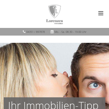
04351 / 897878
Mo. - Sa. 08.30 - 19.00 Uhr
Ihr Immobilien-Tipp