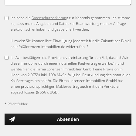
Ich habe die
Datenschutzerklärung
zur Kenntnis genommen. Ich stimme
zu, dass meine Angaben und Daten zur Beantwortung meiner Anfrage
elektronisch erhoben und gespeichert werden.
Hinweis: Sie können Ihre Einwilligung jederzeit für die Zukunft per E-Mail
an info@lorenzen-immobilien.de widerrufen. *
Ich/wir bestätige/n die Provisionsvereinbarung für den Fall, dass ich/wir
diese Immobilie durch einen notariellen Kaufvertrag erwerbe/n, und
werde/n an die Firma Lorenzen Immobilien GmbH eine Provision in
Höhe von 2,975% inkl. 19% MwSt. fällig bei Beurkundung des notariellen
Kaufvertrages bezahle/n. Die Firma Lorenzen Immobilien GmbH hat
einen provisionspflichtigen Maklervertrag auch mit dem Verkäufer
abgeschlossen (§ 656 c BGB).
* Pflichtfelder
Absenden