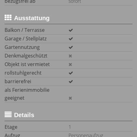
bezugsfrei ab
sofort
Ausstattung
Balkon / Terrasse
Garage / Stellplatz
Gartennutzung
Denkmalgeschützt
Objekt ist vermietet
rollstuhlgerecht
barrierefrei
als Ferienimmobilie
geeignet
Details
Etage
1
Aufzug
Personenaufzug