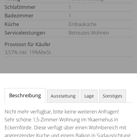
Schlafzimmer
1
Badezimmer
1
Küche
Einbauküche
Serviceleistungen
Betreutes Wohnen
Provision für Käufer
3,57% inkl. 19%MwSt.
Beschreibung
Ausstattung
Lage
Sonstiges
Nicht mehr verfügbar, bitte keine weiteren Anfragen!
Sehr schöne 1,5-Zimmer-Wohnung im Ykaernehus in
Eckernförde. Diese verfügt über einen Wohnbereich mit
angrenzender Küche und einem Balkon in Südausrichtung