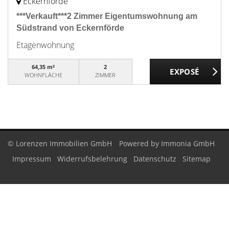
Eckernförde
***Verkauft***2 Zimmer Eigentumswohnung am
Südstrand von Eckernförde
Etagenwohnung
64,35 m²
2
WOHNFLÄCHE
ZIMMER
© Lorenzen Immobilien GmbH
Powered by Immonia GmbH
Impressum
Widerrufsbelehrung
Datenschutz
Sitemap