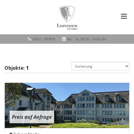
04351 / 897878
Mo. - Sa. 08.30 - 19.00 Uhr
Objekte:
1
Preis auf Anfrage