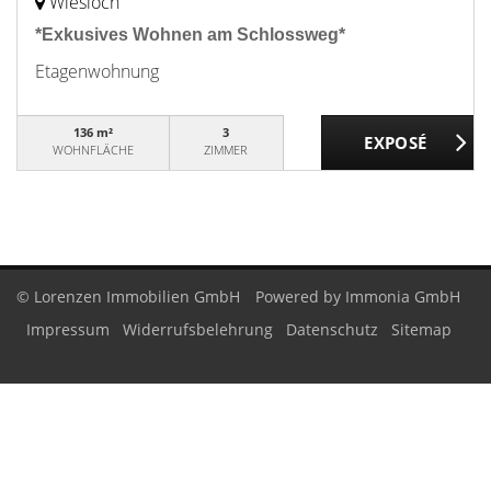
Wiesloch
*Exkusives Wohnen am Schlossweg*
Etagenwohnung
136 m²
3
WOHNFLÄCHE
ZIMMER
© Lorenzen Immobilien GmbH
Powered by Immonia GmbH
Impressum
Widerrufsbelehrung
Datenschutz
Sitemap