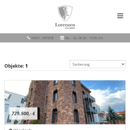
04351 / 897878
Mo. - Sa. 08.30 - 19.00 Uhr
Objekte:
1
729.500,- €