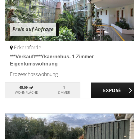
Preis auf Anfrage
Eckernförde
***Verkauft***Ykaernehus- 1 Zimmer
Eigentumswohnung
Erdgeschosswohnung
45,09 m²
1
WOHNFLÄCHE
ZIMMER