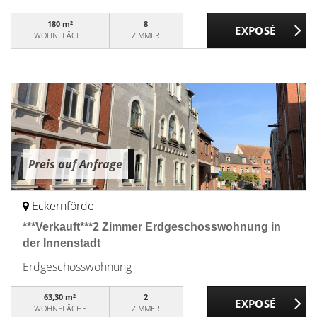
180 m²
8
WOHNFLÄCHE
ZIMMER
Preis auf Anfrage
Eckernförde
***Verkauft***2 Zimmer Erdgeschosswohnung in
der Innenstadt
Erdgeschosswohnung
63,30 m²
2
WOHNFLÄCHE
ZIMMER