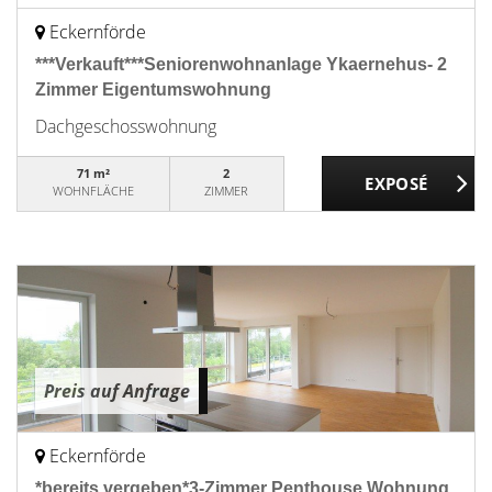
Eckernförde
***Verkauft***Seniorenwohnanlage Ykaernehus- 2
Zimmer Eigentumswohnung
Dachgeschosswohnung
71 m²
2
WOHNFLÄCHE
ZIMMER
Preis auf Anfrage
Eckernförde
*bereits vergeben*3-Zimmer Penthouse Wohnung