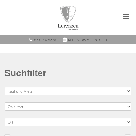
04351 / 897878
Mo. - Sa. 08.30 - 19.00 Uhr
Suchfilter