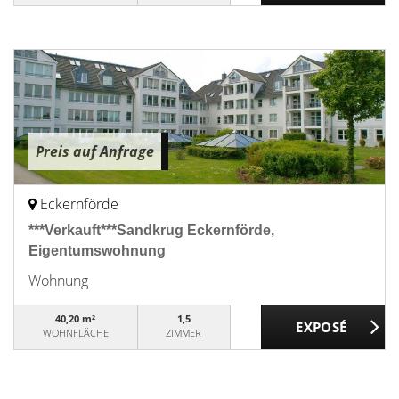
Preis auf Anfrage
Eckernförde
***Verkauft***Sandkrug Eckernförde,
Eigentumswohnung
Wohnung
40,20 m²
1,5
WOHNFLÄCHE
ZIMMER