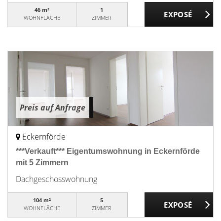
46 m²
1
WOHNFLÄCHE
ZIMMER
Preis auf Anfrage
Eckernförde
***Verkauft*** Eigentumswohnung in Eckernförde
mit 5 Zimmern
Dachgeschosswohnung
104 m²
5
WOHNFLÄCHE
ZIMMER