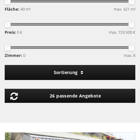
Fläche:
40 m²
max. 421 m²
Preis:
0 €
max. 729.500 €
Zimmer:
0
max. 8
Sortierung
26 passende Angebote